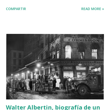
de entreguerras. La trama se basa en un crimen cometido
COMPARTIR
READ MORE »
durante una representación de Hamlet en la que los
invitados ejercen de actores. El intérprete de Hamlet es un
afamado actor (en la ficción) llamado Melville Clay. La
narración sigue pormenorizadamente los avatares de la
obra teatral. Hamlet, acto III, escena 1.Cuadro de Eduardo
Rosales. 1872. Fotografía J. Laurent. Biblioteca Nacional de
España La escena cumbre, la más famosa, es la primera del
acto III. En ella tiene lugar el conocido parlamento de
Hamlet, “Ser o no ser,…” . La escena se inicia con el Rey y la
Reina, con Polonio, Rosencrantz y Guilderstein, en grupo,
tramando la confabulación. Después llega Ofelia.
Rosencranzt y Guilderstein se retiran. La reina sale de
escena. Ofelia se coloca con s...
Walter Albertin, biografía de un