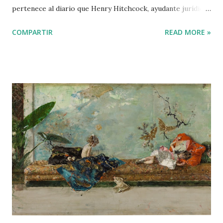
pertenece al diario que Henry Hitchcock, ayudante jurídico
del general William Tecumseh Sherman, escribió sobre su
COMPARTIR
READ MORE »
experiencia en la Guerra Civil norteamericana. Sherman fue
el primer general moderno en aplicar el concepto de
“guerra total” . Jefferson Davis lo calificó como “el Atila del
Continente Americano” . Sherman aplicó, más tarde, el
mismo concepto de aniquilación del enemigo, de forma
indiscriminada, en las Guerras Indias. Fundamentalmente (a
partir de 1866) contra los sioux. Sentados: Major General
John Alexander Logan, Lieutenant General William
Tecumseh Sherman , Major General Henry Warner Slocum.
De pie: Major General Oliver Otis Howard, Major General
William Babcock Hazen, Major General Jefferson Columbus
Davis, Major General Joseph Anthony Mower. Fotografía
de Mathew Brady, 1865. Library of Congress. She...