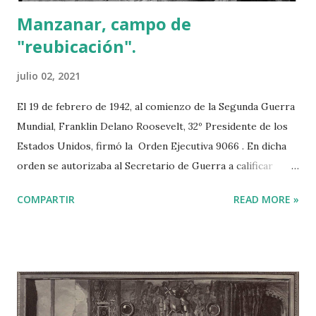
Manzanar, campo de
"reubicación".
julio 02, 2021
El 19 de febrero de 1942, al comienzo de la Segunda Guerra
Mundial, Franklin Delano Roosevelt, 32º Presidente de los
Estados Unidos, firmó la Orden Ejecutiva 9066 . En dicha
orden se autorizaba al Secretario de Guerra a calificar
ciertas áreas como zonas militares. Sin mentar a ninguna
COMPARTIR
READ MORE »
etnia ni origen esta orden permitió el “internamiento” (en
campos de concentración) de ciudadanos norteamericanos
de origen alemán, italiano o japonés. Estos últimos fueron
los más afectados, más de 100.000 fueron realojados en
diez campos en diferentes lugares del país. La aplicación de
la orden ejecutiva de forma inmediata supuso que muchos