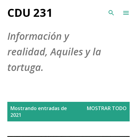
Ir al contenido principal
CDU 231
Información y
realidad, Aquiles y la
tortuga.
E
Mostrando entradas de
MOSTRAR TODO
n
2021
t
r