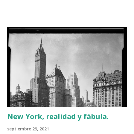
de suscriptores. Se trató de un encargo que le hizo Joseph
Medill Patterson, fundador del New York Daily News y de
uno de los grandes grupos editoriales de tiras cómicas, el
Chicago Tribune-New York News Syndicate . Patterson,
que había estado en China, como corresponsal de Hearst, al
final de la rebelión de los Boxers , hizo el encargo a Caniff
de una tira cómica que se desarrollara en China. En Estados
Unidos, desde mediados del siglo XIX, siempre hubo un
gran interés por incorporar a China a su órbita de
influencia. Viñetas iniciales de "Terry y los piratas". Milton
Caniff. Norma Editorial, 1991. La obra de Caniff tiene gran
im...
New York, realidad y fábula.
septiembre 29, 2021