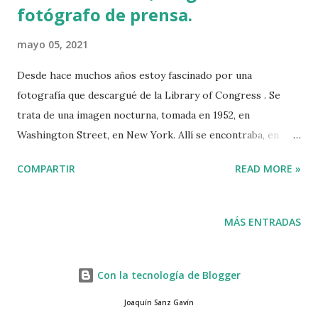
fotógrafo de prensa.
mayo 05, 2021
Desde hace muchos años estoy fascinado por una
fotografía que descargué de la Library of Congress . Se
trata de una imagen nocturna, tomada en 1952, en
Washington Street, en New York. Allí se encontraba, en
aquel momento, el mercado de frutas y verduras de New
COMPARTIR
READ MORE »
York, el mayor de los Estados Unidos. La fotografía
presenta, a la izquierda, un grupo de asentadores y de
trabajadores del propio mercado, iluminados por bombillas
MÁS ENTRADAS
que cuelgan de una marquesina. Están rodeados de cajas de
madera con verduras y frutas. A la derecha un camión, con
dos hombres que miran a la cámara. En el primer piso están
Con la tecnología de Blogger
encendidas las luces de un despacho, presumiblemente de
Joaquín Sanz Gavín
un comisionista del propio mercado. Esta fotografía