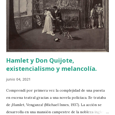
“internados” tuvieran que liquidar sus bienes de forma
precipitada y siendo víctimas de especuladores. Entrada
Manzanar War Relocation Center (California). Ansel Adams,
1943. Library of Congress. Sin embargo, en Hawái, a
petición de los propietarios agrícolas, no se aplicó el
internamiento ya que, al haber muchos braceros de orígen
japonés, hubiera provocado...
Hamlet y Don Quijote,
existencialismo y melancolía.
junio 04, 2021
Comprendí por primera vez la complejidad de una puesta
en escena teatral gracias a una novela policíaca. Se trataba
de ¡Hamlet, Venganza! (Michael Innes, 1937). La acción se
desarrolla en una mansión campestre de la nobleza inglesa