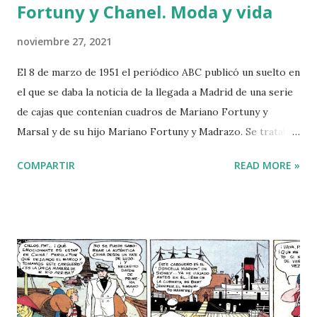
Fortuny y Chanel. Moda y vida
noviembre 27, 2021
El 8 de marzo de 1951 el periódico ABC publicó un suelto en
el que se daba la noticia de la llegada a Madrid de una serie
de cajas que contenían cuadros de Mariano Fortuny y
Marsal y de su hijo Mariano Fortuny y Madrazo. Se trataba
de una donación realizada por la viuda de Fortuny y
COMPARTIR
READ MORE »
Madrazo, Henriette Negrin, a diversos museos en Madrid,
Barcelona, Reus y Córdoba. En el Museo del Prado ingresó,
aparte de otros, el cuadro “Los hijos del pintor en el salón
japonés” pintado por Fortuny y Marsal en 1874, dos meses
antes de su muerte, el 21/11/1874. El cuadro (fascinante e
inacabado) muestra a a sus hijos, Maria Luisa y Mariano.
Este último jugando con telas, presumiblemente de la
magnífica colección de su madre Cecilia Madrazo, hija del