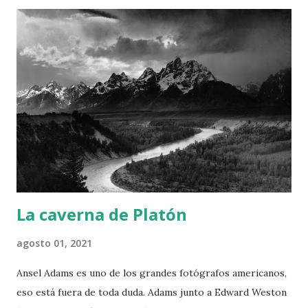
que tuve noticia de Ozymandias fue a principios de los años
1990. Hojeando una edición facsímil de “Description de
l’Égypte” (Institut d’Orient, 1988) me sorprendieron varias
menciones a Ozymandias, no sabía a quién o qué se referían.
El vocablo era una transliteración griega de una
denominación del faraón Ramses II (1303 a.C-1213 aC., XIX
dinastía). La “Description de l’Égypte” fue publicada en
1820 como resumen recopilatorio de los materiales
reunidos por la expedición de Napoleón a Egipto en 1798.
Esta expedición, la pr...
La caverna de Platón
agosto 01, 2021
Ansel Adams es uno de los grandes fotógrafos americanos,
eso está fuera de toda duda. Adams junto a Edward Weston