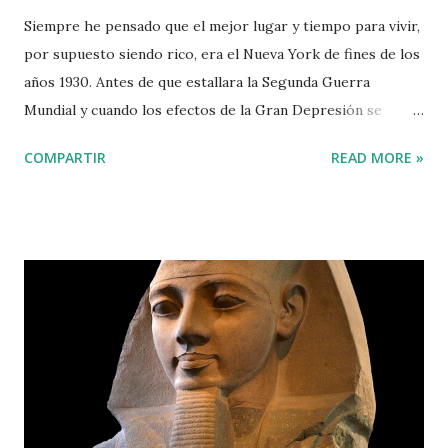
Siempre he pensado que el mejor lugar y tiempo para vivir,
por supuesto siendo rico, era el Nueva York de fines de los
años 1930. Antes de que estallara la Segunda Guerra
Mundial y cuando los efectos de la Gran Depresión se
habían atenuado algo. Reinaba Franklin Delano Roosevelt,
COMPARTIR
READ MORE »
un patricio benévolo y astuto. Al que, por cierto, sus
iguales odiaban cordialmente y consideraban que era poco
menos que un comunista. El “New Deal” había cambiado las
reglas de juego y atemperó la ferocidad del sistema
capitalista. Estados Unidos era entonces el país de las
oportunidades, todavía funcionaba (relativamente) el
“ascensor social” . Las clases medias, que habían nacido en
los años 1920, y cuyas expectativas fueron destruidas en
1929, habían vuelto a remontar. Se trataba de personas que
podían vivir de su profesión u oficio con relativa holgura. A
la izquierda el pináculo del Hotel Pierre, a la derecha el