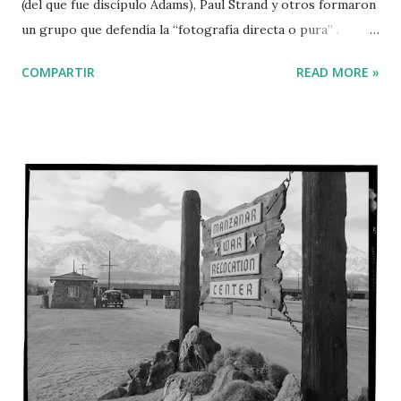
(del que fue discípulo Adams), Paul Strand y otros formaron
un grupo que defendía la “fotografía directa o pura” .
Seguían la corriente abierta por Alfred Stieglitz y los
COMPARTIR
READ MORE »
llamados “pictorialistas” . Confieso que Ansel Adams nunca
me ha gustado. Siempre he disfrutado de la fotografía
descriptiva, de la fotografía de reportaje. Creo (opinión
discutible) que la pasión de Ansel Adams por lograr la
perfección en sus (magníficas) fotografías de los Parques
Nacionales USA esconde cierta presunción artística.
Prefiero la imperfección implicada en las fotografías de
Walker Evans, John Vachon o Jack Delano. Por otra parte,
estas últimas han envejecido mucho mejor que las fotos
artísticas, entre otras cosas, porque “cuentan” una época y
una forma de vida. The Tetons and the Snake River. Grand
Teton National Park. Ansel Adams, 1942. National Archives
and Records Administration Su...