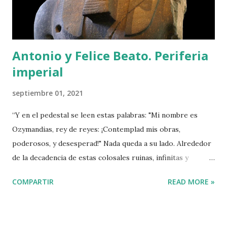
Hotel Plaza. Fotografía de Samuel H. Gottscho, 23/01/1933.
Library of Cong...
Antonio y Felice Beato. Periferia
imperial
septiembre 01, 2021
“Y en el pedestal se leen estas palabras: "Mi nombre es
Ozymandias, rey de reyes: ¡Contemplad mis obras,
poderosos, y desesperad!" Nada queda a su lado. Alrededor
de la decadencia de estas colosales ruinas, infinitas y
desnudas se extienden, a lo lejos, las solitarias y llanas
COMPARTIR
READ MORE »
arenas” Percy Bysshe Shelley (1792-1822), Ozymandias (1817).
Cabeza y parte superior de la estatua de Ramses II, granito
rosa. Origen Belzoni, 1817. British Museum. La primera vez