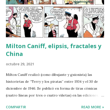
pintor Federico Madrazo. Las colecciones de telas eran una
afición extendida por entonces entre las clases pudientes
de toda Europa. "Los hijos del pintor en el salón japonés" .
Mariano Fortuny y Marsal, 1874. Cortesía del Museo del
Prado. Mar...
Milton Caniff, elipsis, fractales y
China
octubre 29, 2021
Milton Caniff realizó (como dibujante y guionista) las
historietas de “Terry y los piratas” entre 1934 y el 30 de
diciembre de 1946. Se publicó en forma de tiras cómicas
(cuatro líneas por tres o cuatro viñetas) en las ediciones,
inicialmente diarias y luego dominicales, de periódicos de
COMPARTIR
READ MORE »
todos los Estados Unidos. Llegó a ser leída por 31 millones