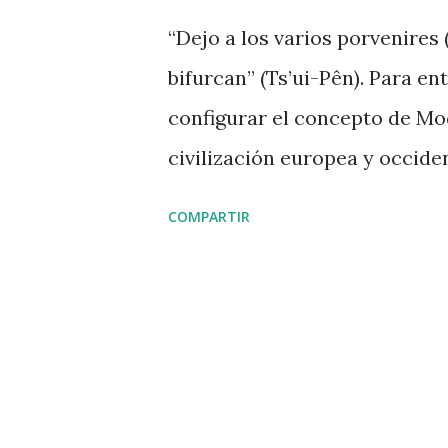
d
“Dejo a los varios porvenires 
a
bifurcan” (Ts’ui-Pên). Para e
s
configurar el concepto de Mo
civilización europea y occiden
Renacimiento, un punto de inf
COMPARTIR
Las corrientes plásticas, la R
mundo, crean un Gran Relato (
siguientes se van generando m
inglesa, la norteamericana y l
científicos (Newton, Darwin, e
cambios en las artes plásticas