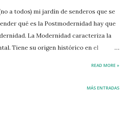
(no a todos) mi jardín de senderos que se
ntender qué es la Postmodernidad hay que
dernidad. La Modernidad caracteriza la
tal. Tiene su origen histórico en el
lexión que se produce a fines del siglo XV.
READ MORE »
eforma protestante, la visión global del
un metarelato) de progreso. En los siglos
MÁS ENTRADAS
ovimientos, revoluciones políticas (la
a francesa), la edad de la Razón, avances
tc.), las revoluciones industriales y
 y en la literatura. Las guerras mundiales