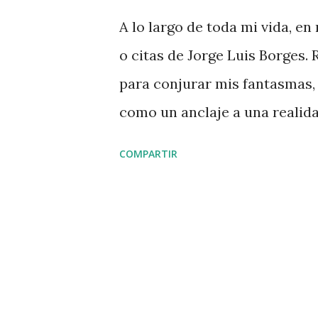
d
A lo largo de toda mi vida, e
a
o citas de Jorge Luis Borges.
s
para conjurar mis fantasmas, 
como un anclaje a una realidad
alcanzaba la seguridad. La li
COMPARTIR
asimilable a un ámbito real e
Tiene, además, una cualidad 
estructura cerrada. Borges m
vida cuando se aborda la lect
me resultaban comprensibles, 
otros casos la importancia res