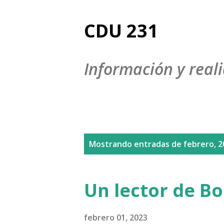
CDU 231
Información y reali
E
Mostrando entradas de febrero, 2
n
t
Un lector de B
r
a
febrero 01, 2023