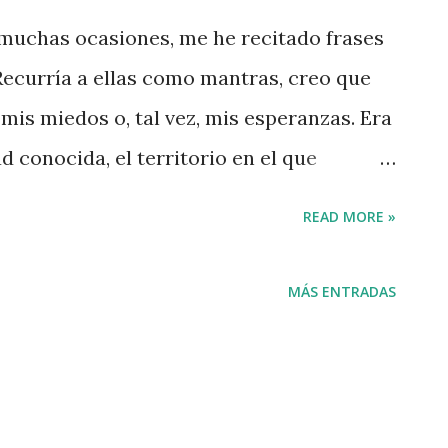
n muchas ocasiones, me he recitado frases
 Recurría a ellas como mantras, creo que
mis miedos o, tal vez, mis esperanzas. Era
 conocida, el territorio en el que
teratura puede ser perfectamente
READ MORE »
n el que cada uno de nosotros transita.
muy importante; se trata de una
MÁS ENTRADAS
urió; su obra es un escenario que cobra
ura de sus escritos. Muchas de las citas
sabía lo que en ellas se invocaba. En
idía, en exclusiva, en la eufonía. Como