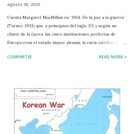
agosto 30, 2020
Cuenta Margaret MacMillan en “1914. De la paz a la guerra”
(Turner, 2013) que, a principios del siglo XX y según un
chiste de la época, las cinco instituciones perfectas de
Europa eran el estado mayor alemán, la curia católica, el
parlamento británico, el ballet ruso y la ópera francesa. Una
COMPARTIR
READ MORE »
de ellas, los ballets rusos, se gesta desde la mitad del siglo
XIX como la diversión representativa (y de prestigio) de las
clases dirigentes rusas. Pedro I el Grande (1672-1725) había
establecido la enseñanza obligatoria del baile a los hijos de
la nobleza. El ballet imperial ruso fue organizado a partir
de la mitad del siglo XIX. Sus mejores coreógrafos, Marius
Petipa (de origen francés) e Ivan Vsevolozhsky, montaron
las realizaciones más típicas de su repertorio, las grandes
obras de Chaikovski y de Alexander Glazunov. Interior con