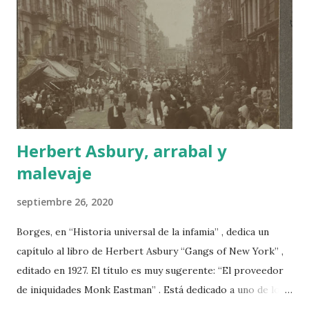
Clive comandaba unos 3.000 hombres y derrotó a unos
50.000. Ello fue posible por tres razones. A mediodía un
tremendo aguacero silenció la artillería del nabab porque,
al contrario que los ingleses, no tenía lonas para proteger
la pólvora. Más tarde, Clive aprovechó un ataque no
planificado de un subordinado (el mayor Kilp...
Herbert Asbury, arrabal y
malevaje
septiembre 26, 2020
Borges, en “Historia universal de la infamia” , dedica un
capítulo al libro de Herbert Asbury “Gangs of New York” ,
editado en 1927. El título es muy sugerente: “El proveedor
de iniquidades Monk Eastman” . Está dedicado a uno de los
gangsters más famosos a fines del siglo XIX. Eastman,