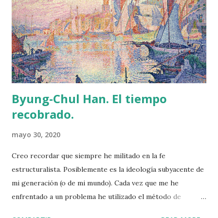
(que permitiría una mayor potencia). En aquellos años
Doolittle consiguió que esta gasolina de aviación estuviera
disponible antes de que se fabricaran motores que pudieran
usarla. En 1933 realizó un viaje por todo el mundo mediante
el que conoció, de primera mano, los grandes avances en
aviación (militar y civil) que se est...
Byung-Chul Han. El tiempo
recobrado.
mayo 30, 2020
Creo recordar que siempre he militado en la fe
estructuralista. Posiblemente es la ideología subyacente de
mi generación (o de mi mundo). Cada vez que me he
enfrentado a un problema he utilizado el método de
deconstrucción y reconstrucción característico de la