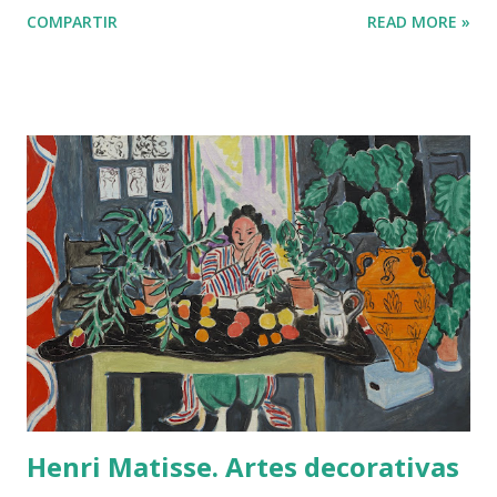
COMPARTIR
READ MORE »
como todos los hampones de su tiempo (y tal vez de todas
las épocas) tenia muchos contactos con el poder político.
Tammany Hall, sede del Partido Demócrata en Nueva York,
controló la ciudad desde mediados del siglo XIX hasta 1934
en que Fiorello Laguardia (hombre cercano a F.D.
Roosevelt) fue elegido alcalde y disminuyó su poder.
Tammany Hall estuvo ligado a todos los grupos mafiosos
que analiza Asbury. Incluso algunos de sus jefes como John
Kelly, John Morrisey y Richard Croker tenían estrechos
vínculos con las bandas. Los gangsters eran utilizados para
la intimidación de los adversarios y para la manipulación de
las votaciones. En esos días el núcleo duro del hampa
estaba formado por irlandeses....
Henri Matisse. Artes decorativas