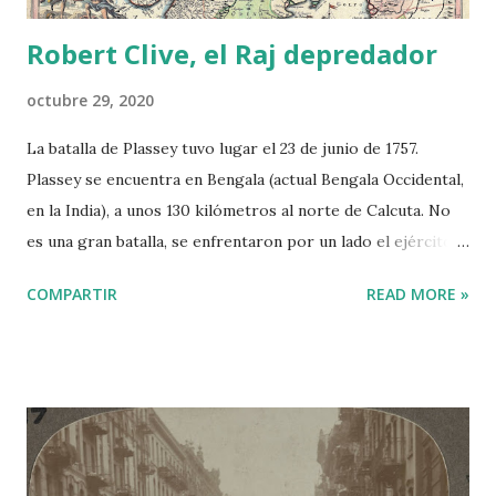
Robert Clive, el Raj depredador
octubre 29, 2020
La batalla de Plassey tuvo lugar el 23 de junio de 1757.
Plassey se encuentra en Bengala (actual Bengala Occidental,
en la India), a unos 130 kilómetros al norte de Calcuta. No
es una gran batalla, se enfrentaron por un lado el ejército
del nabab de Bengala, Siraj ud-Daulah, apoyado por un
COMPARTIR
READ MORE »
grupo de artilleros franceses, y por otro un pequeño
contingente de la Compañía Británica de las Indias
Orientales ( East India Company, EIC ) dirigido por Robert
Clive. Tuvo una enorme repercusión, fue el comienzo
irreversible del dominio británico en la India. Sus
antecedentes son muy complejos. Mapa de la India, 1740. Al
Oeste el mar Arábigo y al Este el Golfo de Bengala. Robert