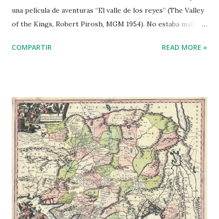
una película de aventuras “El valle de los reyes” (The Valley
of the Kings, Robert Pirosh, MGM 1954). No estaba mal,
Robert Taylor y Eleanor Parker interpretaban papeles de
COMPARTIR
READ MORE »
arqueólogos que investigaban la posible tumba egipcia de
José (el bíblico hijo de Jacob). Sus pesquisas les llevaban,
entre otros lugares, a Santa Catalina del Sinaí. Esto último
es lo que me dejó la película en la memoria. Un monasterio
ortodoxo en medio de la nada, en el desierto del Sinaí. En el
centro, el Monasterio de Santa Catalina del Sinaí.
Fotografía tomada desde la cima de Gebel Muneiga mirando
al noroeste. Matson Photo Service. Library of Congress. La
historiadora Judith Herrin en su obra Bizancio (Debate,
2007) da claves para entender los orígenes y el devenir del
monasterio. Se trata de una obra muy bien estructurada, no
en orden cronológico sino temático. La lectura es amena y
permite u...