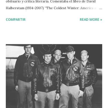
obituario y crítica literaria. Comentaba el libro de David
Halberstam (1934-2007) “The Coldest Winter: America and
the Korean War” (“La guerra olvidada” , Crítica, 2008).
COMPARTIR
READ MORE »
Comienza diciendo que (la guerra de Corea) fue “un
conflicto militar perfectamente adaptado a la era del
existencialismo, la alienación y el antihéroe. Los objetivos
eran oscuros, y el enemigo sombrío.” Se trata de una
crónica de la peripecia bélica. Pero sobre todo es, además,
una puesta en escena de la situación política de Estados
Unidos en el segundo mandato de Truman (1949-1952) y del
origen de las posiciones norteamericanas durante la guerra
fría. David Halberstam utiliza su capacidad de análisis, que le
proporcionó el premio Pulitzer en 1964 por sus reportajes
de Vietnam. Sus críticas del régimen de Ngô Dinh Diem
provocaron que Kennedy intentara boicotear sus crónicas
para el NYT. Korean War Veterans M...