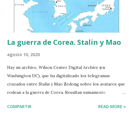
jarrón etrusco. 1940. Henri Matisse Los dos teatros que
utilizó el Ballet Imperial, el Bolshói (Moscú) y el Mariinski
(San Petersburgo), fueron también teatros de óp...
La guerra de Corea. Stalin y Mao
agosto 10, 2020
Hay un archivo, Wilson Center Digital Archive (en
Washington DC), que ha digitalizado los telegramas
cruzados entre Stalin y Mao Zedong sobre los avatares que
rodean a la guerra de Corea. Resultan sumamente
interesantes para comprender la naturaleza instrumental
COMPARTIR
READ MORE »
de dicho enfrentamiento y, además, para entender lo que
ocurrió en el mundo comunista a raíz de este evento. Hay
casi 200 documentos cuyo análisis muestra lo que estaba