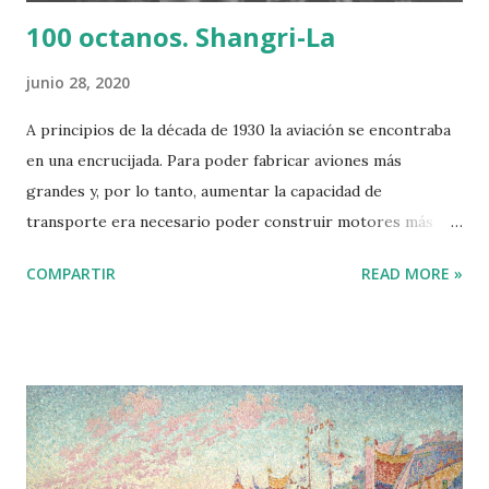
100 octanos. Shangri-La
junio 28, 2020
A principios de la década de 1930 la aviación se encontraba
en una encrucijada. Para poder fabricar aviones más
grandes y, por lo tanto, aumentar la capacidad de
transporte era necesario poder construir motores más
potentes. El hombre clave fue James H. Doolittle (1896-
COMPARTIR
READ MORE »
1993), piloto militar y doctor en Ingeniería Aeronáutica (el
primero en 1925) por el Instituto de Tecnología de
Massachusetts. James H. Doolittle y algunos pilotos del
raid sobre Tokio en 1942 Doolittle dejó el servicio militar
activo en 1930. Fue contratado por la Shell Oil Co. como
gerente de la división de Aviación. Logró que la Shell
investigara y empezara a producir gasolina de 100 octanos