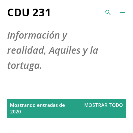
Ir al contenido principal
CDU 231
Información y
realidad, Aquiles y la
tortuga.
E
Mostrando entradas de
MOSTRAR TODO
n
2020
t
r