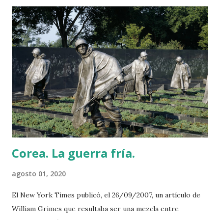
ocurriendo en el “otro lado” y las luchas internas entre
Stalin y Mao que terminarían desembocando en la escisión
entre China y la URSS a fines de la década de 1950. Corea,
que había sido anexionada por Japón en 1905, fue, después
de la Segunda Guerra mundial, dividida entre soviéticos y
norteamericanos (paralelo 38º). Corea del Sur dependía del
control estadounidense ejercido desde el Japón ocupado y
gobernado por Douglas MacArthur como procónsul de
USA. Kim Il-Sung, el dirigente norcoreano, aparente
protagonista de la guerra, era un ferviente comunista...
Corea. La guerra fría.
agosto 01, 2020
El New York Times publicó, el 26/09/2007, un artículo de
William Grimes que resultaba ser una mezcla entre