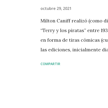
d
octubre 29, 2021
a
Milton Caniff realizó (como di
s
“Terry y los piratas” entre 19
en forma de tiras cómicas (cua
las ediciones, inicialmente d
de todos los Estados Unidos. L
COMPARTIR
suscriptores. Se trató de un 
Patterson, fundador del New 
grupos editoriales de tiras 
News Syndicate . Patterson, 
corresponsal de Hearst, al fina