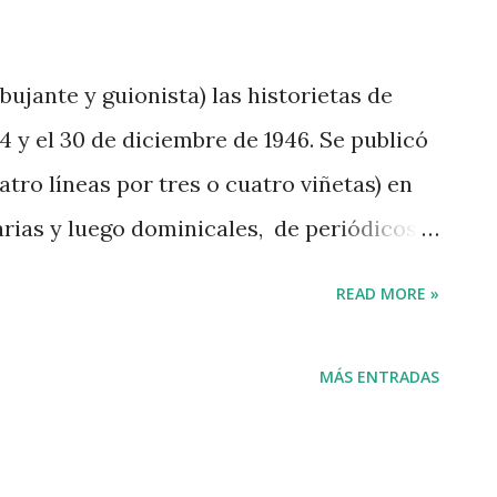
bujante y guionista) las historietas de
34 y el 30 de diciembre de 1946. Se publicó
tro líneas por tres o cuatro viñetas) en
iarias y luego dominicales, de periódicos
legó a ser leída por 31 millones de
READ MORE »
encargo que le hizo Joseph Medill
York Daily News y de uno de los grandes
MÁS ENTRADAS
cómicas, el Chicago Tribune-New York
que había estado en China, como
l de la rebelión de los Boxers , hizo el