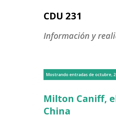
CDU 231
Información y reali
E
Mostrando entradas de octubre, 
n
t
Milton Caniff, e
r
China
a