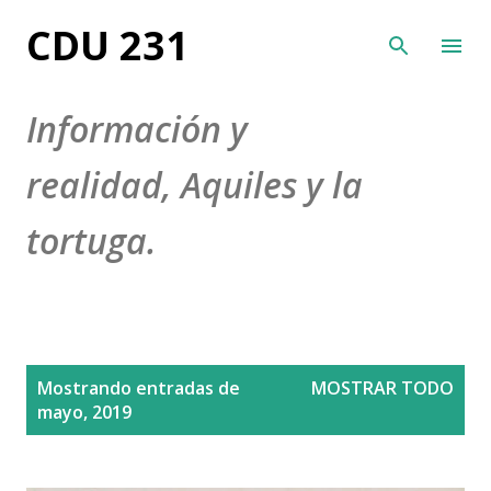
Ir al contenido principal
CDU 231
Información y
realidad, Aquiles y la
tortuga.
E
Mostrando entradas de
MOSTRAR TODO
n
mayo, 2019
t
r