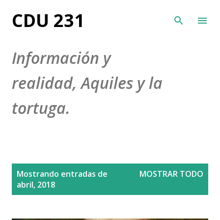
Ir al contenido principal
CDU 231
Información y
realidad, Aquiles y la
tortuga.
E
Mostrando entradas de
MOSTRAR TODO
n
abril, 2018
t
r