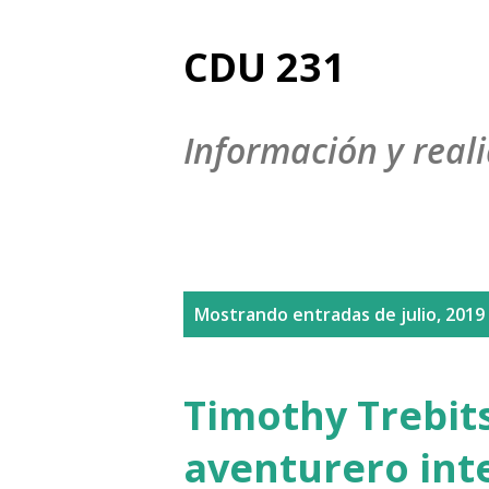
CDU 231
Información y reali
E
Mostrando entradas de julio, 2019
n
t
Timothy Trebits
r
aventurero int
a