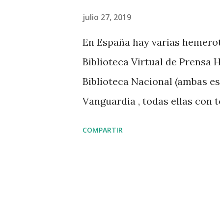
d
julio 27, 2019
a
En España hay varias hemerote
s
Biblioteca Virtual de Prensa H
Biblioteca Nacional (ambas es
Vanguardia , todas ellas con 
escaneado y de acceso públic
COMPARTIR
experimento: intentar una in
el material obtenido de dicha
contaminar la mirada con dat
Para conseguir un ejemplo lo
un pintoresco personaje, un “