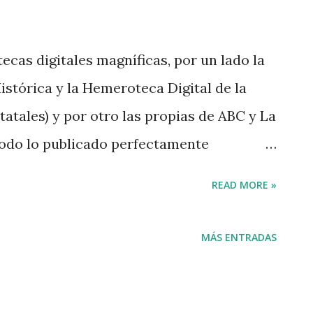
cas digitales magníficas, por un lado la
istórica y la Hemeroteca Digital de la
tatales) y por otro las propias de ABC y La
todo lo publicado perfectamente
o. Con este material he realizado un
READ MORE »
vestigación exclusivamente realizada con
s hemerotecas. Se trataba de no
MÁS ENTRADAS
os actuales (o posteriores a su momento).
 suficientemente manejable he elegido a
aventurero internacional” en la