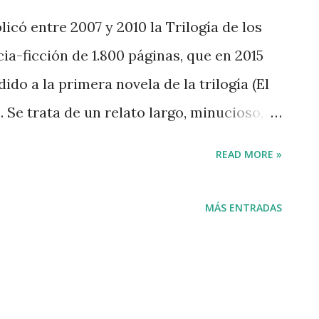
licó entre 2007 y 2010 la Trilogía de los
cia-ficción de 1.800 páginas, que en 2015
do a la primera novela de la trilogía (El
 Se trata de un relato largo, minucioso,
remendamente didáctico. Pone sobre el
READ MORE »
a física moderna, desde las supercuerdas y
a materia hasta la posibilidad de viajar a
MÁS ENTRADAS
 la luz. Liu Cixin No sólo habla de física
la teoría de juegos que podría estar
tre civilizaciones en el universo. En
 universo es inmenso pero finito (y