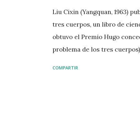
d
Liu Cixin (Yangquan, 1963) pub
a
tres cuerpos, un libro de cien
s
obtuvo el Premio Hugo concedi
problema de los tres cuerpos).
apasionante y, sobre todo, t
COMPARTIR
tapete todas las teorías de l
las múltiples dimensiones de l
velocidades superiores a la de
sino también de sociología y 
implícita en las relaciones en
concreto, partiendo de que el