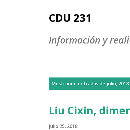
CDU 231
Información y reali
E
Mostrando entradas de julio, 2018
n
t
Liu Cixin, dim
r
a
julio 25, 2018