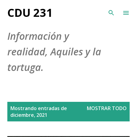
Ir al contenido principal
CDU 231
Información y
realidad, Aquiles y la
tortuga.
E
Mostrando entradas de
MOSTRAR TODO
n
diciembre, 2021
t
r