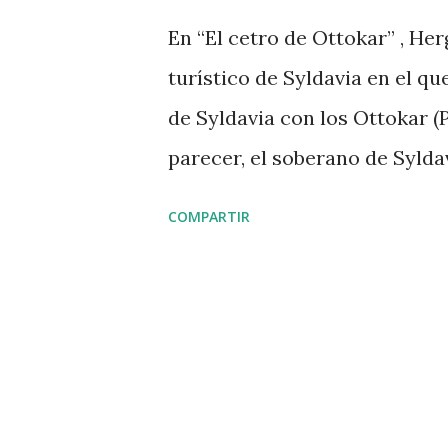
d
En “El cetro de Ottokar” , He
a
turístico de Syldavia en el qu
s
de Syldavia con los Ottokar (
parecer, el soberano de Syldav
liberado a los syldavos del yu
COMPARTIR
En cuanto a los Premyslidas (
gobernante más famoso fue Ott
margrave de Moravia. Se enfre
primero de su estirpe en se
Imperio Romano Germánico). E
1278, en la batalla de Marchfel