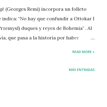
rgé (Georges Remi) incorpora un folleto
e indica: “No hay que confundir a Ottokar I
Przemysl) duques y reyes de Bohemia" . Al
ia, que pasa a la historia por haber
go bordurio, fue proclamado rey en 1277.
READ MORE »
 Przemyslidzi o Premyslovci ) el
okar II (1233-1278), rey de Bohemia y
MÁS ENTRADAS
ntó a Rodolfo I de Habsburgo (1218-1291),
r proclamado Rey de Romanos (Sacro
l conflicto culminó, el 26 de agosto de
d (en la llanura morava); Rodolfo I fue el