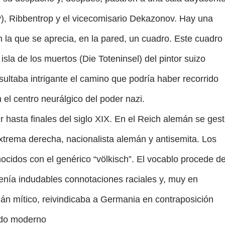
ov), Ribbentrop y el vicecomisario Dekazonov. Hay una
en la que se aprecia, en la pared, un cuadro. Este cuadro
 isla de los muertos (Die Toteninsel) del pintor suizo
ultaba intrigante el camino que podría haber recorrido
el centro neurálgico del poder nazi.
r hasta finales del siglo XIX. En el Reich alemán se ges
trema derecha, nacionalista alemán y antisemita. Los
cidos con el genérico “völkisch”. El vocablo procede d
 Tenía indudables connotaciones raciales y, muy en
n mítico, reivindicaba a Germania en contraposición
ndo moderno