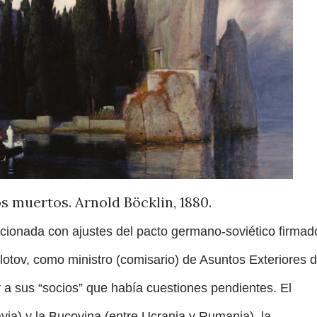
os muertos. Arnold Böcklin, 1880.
elacionada con ajustes del pacto germano-soviético firmad
otov, como ministro (comisario) de Asuntos Exteriores 
r a sus “socios” que había cuestiones pendientes. El
via) y la Bucovina (entre Ucrania y Rumania), la